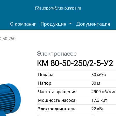
support@rus-pumps.ru
О компании
Продукция
Документация
0-50-250
Электронасос
КМ 80-50-250/2-5-У2
Подача
50 м³/ч
Напор
80 м
Частота вращения
2900 об/ми
Мощность насоса
17.3 кВт
Электродвигатель
22 кВт