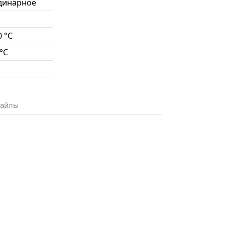
динарное
0 °С
 °С
айлы