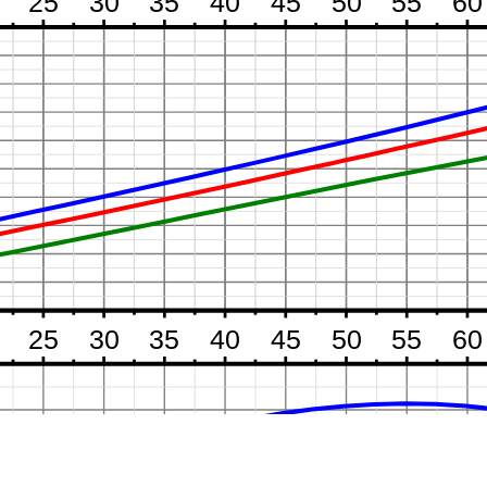
25
30
35
40
45
50
55
60
25
30
35
40
45
50
55
60