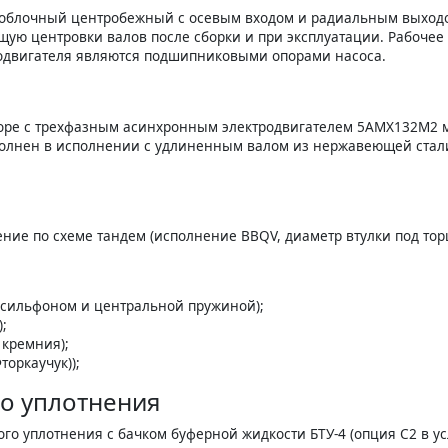
ноблочный центробежный с осевым входом и радиальным выходо
ую центровки валов после сборки и при эксплуатации. Рабочее
одвигателя являются подшипниковыми опорами насоса.
боре с трехфазным асинхронным электродвигателем 5АМХ132M2 м
полнен в исполнении с удлиненным валом из нержавеющей стали
ние по схеме тандем (исполнение BBQV, диаметр втулки под тор
м сильфоном и центральной пружиной);
;
 кремния);
оркаучук));
о уплотнения
ого уплотнения с бачком буферной жидкости БТУ-4 (опция С2 в у