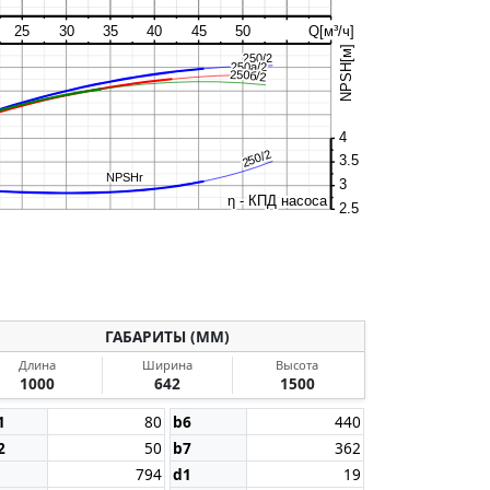
25
30
35
40
45
50
Q[м³/ч]
NPSH[м]
250/2
250/2
250а/2
250а/2
250б/2
250б/2
4
H
P2
ηн
NPSHr
250/2
250/2
-
-
-
-
3.5
NPSHr
NPSHr
-
-
-
3
-
-
-
η - КПД насоса
η - КПД насоса
2.5
ГАБАРИТЫ (ММ)
Длина
Ширина
Высота
1000
642
1500
1
80
b6
440
2
50
b7
362
794
d1
19