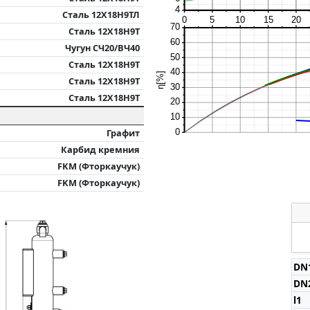
4
Сталь 12Х18Н9ТЛ
0
5
10
15
20
70
Сталь 12Х18Н9Т
60
Чугун СЧ20/ВЧ40
50
Сталь 12Х18Н9Т
40
η[%]
Сталь 12Х18Н9Т
30
Тип
Q
Сталь 12Х18Н9Т
250/2
-
20
250а/2
-
10
250б/2
-
Графит
0
Карбид кремния
FKM (Фторкаучук)
FKM (Фторкаучук)
DN
DN
l1