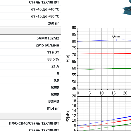
Сталь 12Х18Н9Т
от -45 до +40 °С
от -15 до +80 °С
260 кг
90
85
Qmin
Qmin
5АМХ132M2
80
2915 об/мин
75
11 кВт
70
H[м]
88.5 %
65
21 А
60
8
55
0.9
50
6309
45
0
5
10
15
20
6309
20
ВЭМЗ
18
16
81.4 кг
14
P2[кВт]
12
10
ПФС-СВ40/Сталь 12Х18Н9Т
8
Сталь 12Х18Н9Т
6