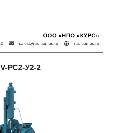
ООО «НПО «КУРС»
2-10
sales@rus-pumps.ru
rus-pumps.ru
V-РС2-У2-2