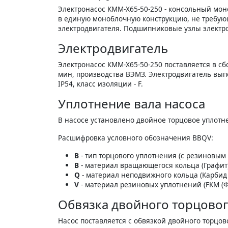
Электронасос КММ-Х65-50-250 - консольный мо
в единую моноблочную конструкцию, не требующ
электродвигателя. Подшипниковые узлы электр
Электродвигатель
Электронасос КММ-Х65-50-250 поставляется в с
мин, производства ВЭМЗ. Электродвигатель вы
IP54, класс изоляции - F.
Уплотнение вала насоса
В насосе установлено двойное торцовое уплотне
Расшифровка условного обозначения BBQV:
B
- тип торцового уплотнения (с резиновы
B
- материал вращающегося кольца (Графит)
Q
- материал неподвижного кольца (Карбид
V
- материал резиновых уплотнений (FKM (Фт
Обвязка двойного торцовог
Насос поставляется с обвязкой двойного торцов