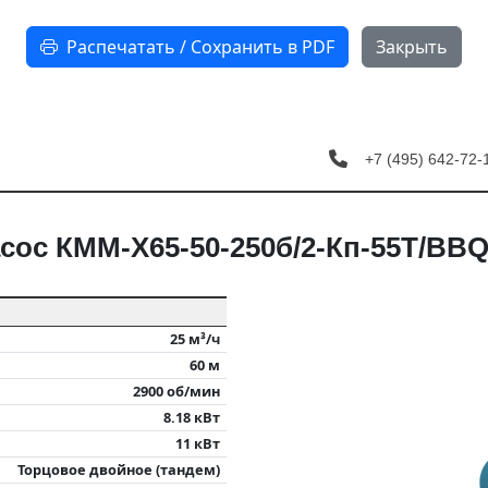
Распечатать / Сохранить в PDF
Закрыть
+7 (495) 642-7
сос КММ-Х65-50-250б/2-Кп-55Т/BBQ
25 м³/ч
60 м
2900 об/мин
8.18 кВт
11 кВт
Торцовое двойное (тандем)