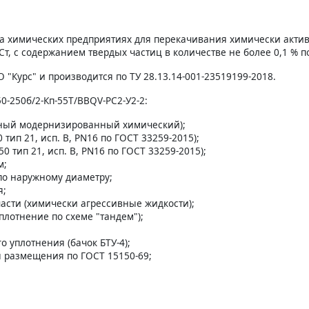
на химических предприятиях для перекачивания химически акти
 сСт, с содержанием твердых частиц в количестве не более 0,1 % 
 "Курс" и производится по ТУ 28.13.14-001-23519199-2018.
-250б/2-Кп-55Т/BBQV-РС2-У2-2:
чный модернизированный химический);
тип 21, исп. B, PN16 по ГОСТ 33259-2015);
 тип 21, исп. B, PN16 по ГОСТ 33259-2015);
м;
по наружному диаметру;
я;
асти (химически агрессивные жидкости);
плотнение по схеме "тандем");
;
 уплотнения (бачок БТУ-4);
я размещения по ГОСТ 15150-69;