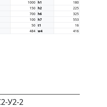
1000
h1
180
150
h2
225
700
h6
325
100
h7
553
50
t1
16
484
w4
416
2-У2-2