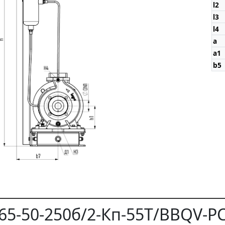
l2
l3
l4
a
a1
b5
5-50-250б/2-Кп-55Т/BBQV-РС