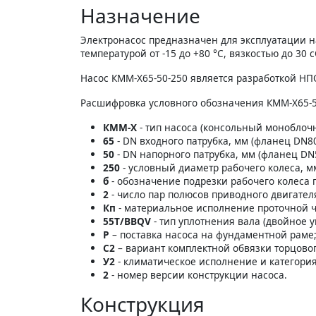
Назначение
Электронасос предназначен для эксплуатации 
температурой от -15 до +80 °C, вязкостью до 30
Насос КММ-Х65-50-250 является разработкой НПО
Расшифровка условного обозначения КММ-Х65-50
КММ-Х
- тип насоса (консольный монобло
65
- DN входного патрубка, мм (фланец DN80 
50
- DN напорного патрубка, мм (фланец DN50
250
- условный диаметр рабочего колеса, м
б
- обозначение подрезки рабочего колеса 
2
- число пар полюсов приводного двигател
Кп
- материальное исполнение проточной ч
55Т/BBQV
- тип уплотнения вала (двойное у
Р
– поставка насоса на фундаментной раме
С2
– вариант комплектной обвязки торцового
У2
- климатическое исполнение и категори
2
- номер версии конструкции насоса.
Конструкция