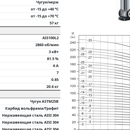
Чугун/нерж
от -15 до +40 °С
от -15 до +70 °С
57 кг
H
(м)
AIS100L2
2860 об/мин
3 кВт
81.5 %
6 А
7
0.85
20.6 кг
Чугун ASTM25B
Карбид вольфрама/Графит
Нержавеющая сталь AISI 304
Нержавеющая сталь AISI 304
Нержавеющая сталь AISI 304