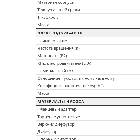
Материал корпуса
T окружающей среды
T жидкости
Масса
ЭЛЕКТРОДВИГАТЕЛЬ
Наименование
Частота вращения (n)
Мощность (P2)
КПД электродвигателя (ETA)
Номинальный ток
Отношение пуск. тока к номинальному
Коэффициент мощности (cos(phi))
Масса
МАТЕРИАЛЫ НАСОСА
Фланцевый адаптер
Торцевое уплотнение
Верхний диффузор
Диффузор
Опорный диффузор