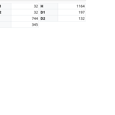
1
32
H
1164
2
32
D1
197
744
D2
132
345