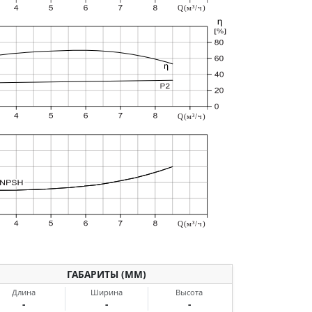
Q (м³/ч)
Q (м³/ч)
Q (м³/ч)
ГАБАРИТЫ (ММ)
Длина
Ширина
Высота
-
-
-