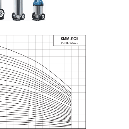
КММ-ЛС
5
2900 об/мин