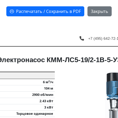
Распечатать / Сохранить в PDF
Закрыть
+7 (495) 642-7
Электронасос КММ-ЛС5-19/2-1B-5-У
6 м³/ч
104 м
2900 об/мин
2.43 кВт
3 кВт
Торцовое одинарное