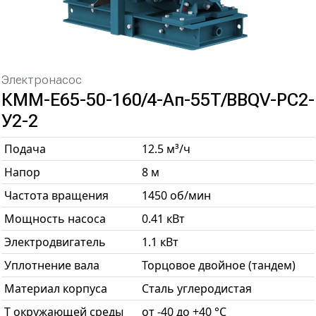
Электронасос
КММ-Е65-50-160/4-Ап-55Т/BBQV-РС2-
У2-2
Подача
12.5 м³/ч
Напор
8 м
Частота вращения
1450 об/мин
Мощность насоса
0.41 кВт
Электродвигатель
1.1 кВт
Уплотнение вала
Торцовое двойное (тандем)
Материал корпуса
Сталь углеродистая
T окружающей среды
от -40 до +40 °С