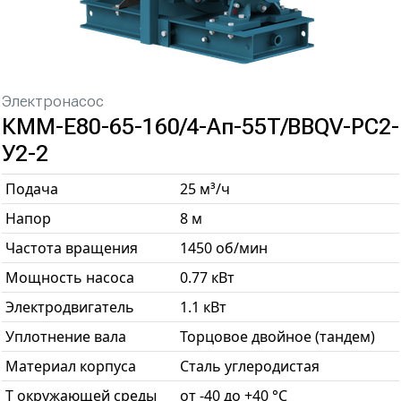
Электронасос
КММ-Е80-65-160/4-Ап-55Т/BBQV-РС2-
У2-2
Подача
25 м³/ч
Напор
8 м
Частота вращения
1450 об/мин
Мощность насоса
0.77 кВт
Электродвигатель
1.1 кВт
Уплотнение вала
Торцовое двойное (тандем)
Материал корпуса
Сталь углеродистая
T окружающей среды
от -40 до +40 °С