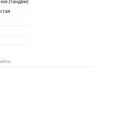
ное (тандем)
истая
айлы