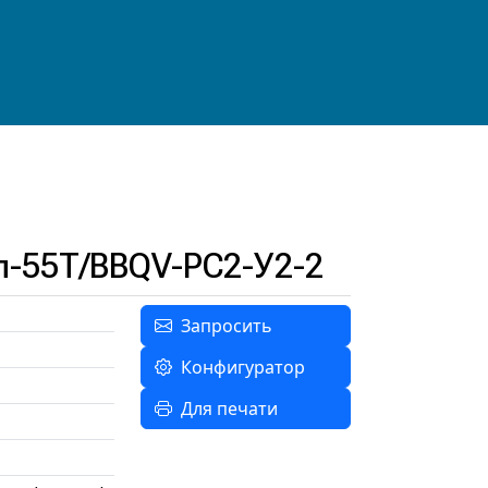
п-55Т/BBQV-РС2-У2-2
Запросить
Конфигуратор
Для печати