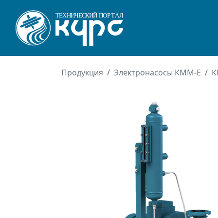
Продукция
Электронасосы КММ-Е
К