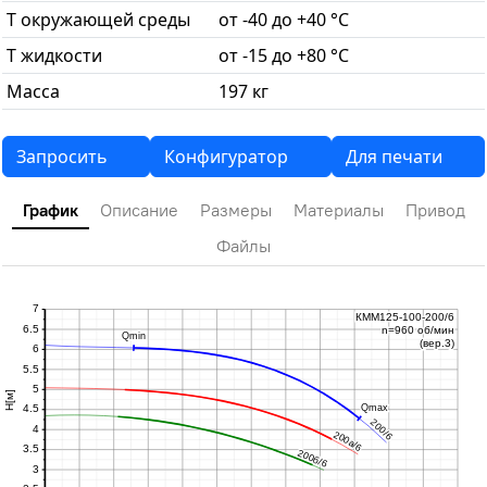
T окружающей среды
от -40 до +40 °С
T жидкости
от -15 до +80 °С
Масса
197 кг
Запросить
Конфигуратор
Для печати
График
Описание
Размеры
Материалы
Привод
Файлы
7
КММ125-100-200/6
КММ125-100-200/6
6.5
n=960 об/мин
n=960 об/мин
Qmin
Qmin
(вер.3)
(вер.3)
6
5.5
5
H[м]
Qmax
Qmax
4.5
200/6
200/6
4
200а/6
200а/6
3.5
200б/6
200б/6
3