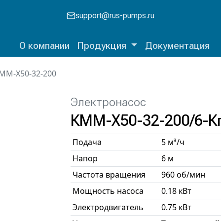
support@rus-pumps.ru
О компании
Продукция
Документация
ММ-Х50-32-200
Электронасос
КММ-Х50-32-200/6-К
Подача
5 м³/ч
Напор
6 м
Частота вращения
960 об/мин
Мощность насоса
0.18 кВт
Электродвигатель
0.75 кВт