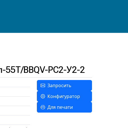
п-55Т/BBQV-РС2-У2-2
Запросить
Конфигуратор
Для печати