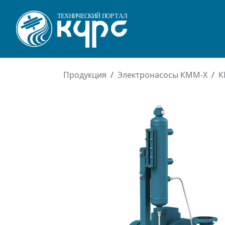
Продукция
Электронасосы КММ-Х
К