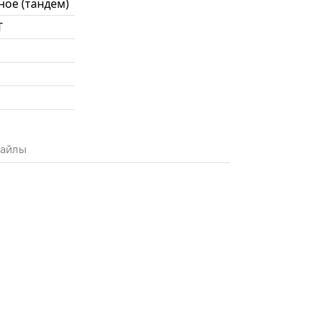
ное (тандем)
Т
айлы