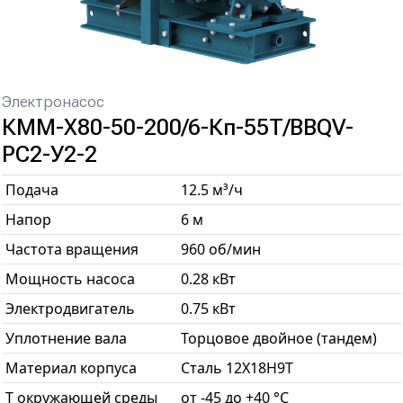
Электронасос
КММ-Х80-50-200/6-Кп-55Т/BBQV-
РС2-У2-2
Подача
12.5 м³/ч
Напор
6 м
Частота вращения
960 об/мин
Мощность насоса
0.28 кВт
Электродвигатель
0.75 кВт
Уплотнение вала
Торцовое двойное (тандем)
Материал корпуса
Сталь 12Х18Н9Т
T окружающей среды
от -45 до +40 °С