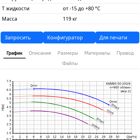
T жидкости
от -15 до +80 °С
Масса
119 кг
Запросить
Конфигуратор
Для печати
График
Описание
Размеры
Материалы
Привод
Файлы
7.5
КММ80-50-200/6
КММ80-50-200/6
7
Qmin
Qmin
n=960 об/мин
n=960 об/мин
6.5
(вер.2)
(вер.2)
6
5.5
Qmax
Qmax
5
200д/6
200д/6
H[м]
4.5
200/6
200/6
4
3.5
200а/6
200а/6
3
2.5
200б/6
200б/6
2
1.5
0
2
4
6
8
10
12
14
16
18
20
22
24
26
28
30
Q[м³/ч]
0.7