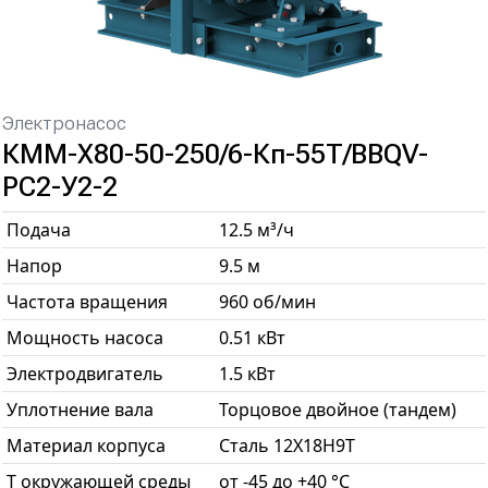
Электронасос
КММ-Х80-50-250/6-Кп-55Т/BBQV-
РС2-У2-2
Подача
12.5 м³/ч
Напор
9.5 м
Частота вращения
960 об/мин
Мощность насоса
0.51 кВт
Электродвигатель
1.5 кВт
Уплотнение вала
Торцовое двойное (тандем)
Материал корпуса
Сталь 12Х18Н9Т
T окружающей среды
от -45 до +40 °С