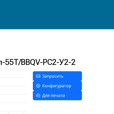
п-55Т/BBQV-РС2-У2-2
Запросить
Конфигуратор
Для печати