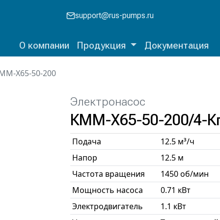
support@rus-pumps.ru
О компании
Продукция
Документация
ММ-Х65-50-200
Электронасос
КММ-Х65-50-200/4-К
Подача
12.5 м³/ч
Напор
12.5 м
Частота вращения
1450 об/мин
Мощность насоса
0.71 кВт
Электродвигатель
1.1 кВт