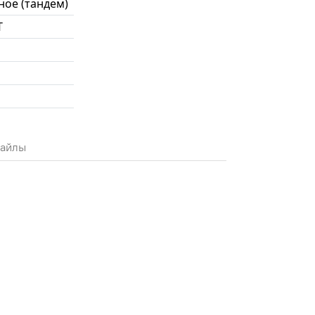
ное (тандем)
Т
айлы