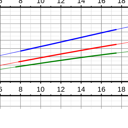
6
8
10
12
14
16
18
6
8
10
12
14
16
18