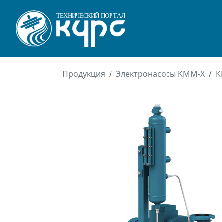
Продукция
Электронасосы КММ-Х
К