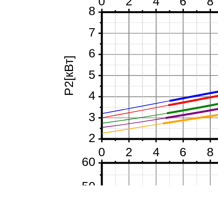
0
2
4
6
8
8
7
6
P2[кВт]
5
4
3
2
0
2
4
6
8
60
50
40
Тип