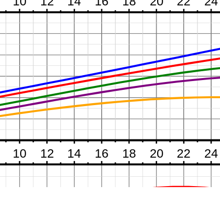
10
12
14
16
18
20
22
24
10
12
14
16
18
20
22
24
Q
H
P2