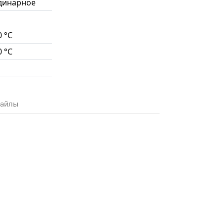
динарное
0 °С
0 °С
айлы