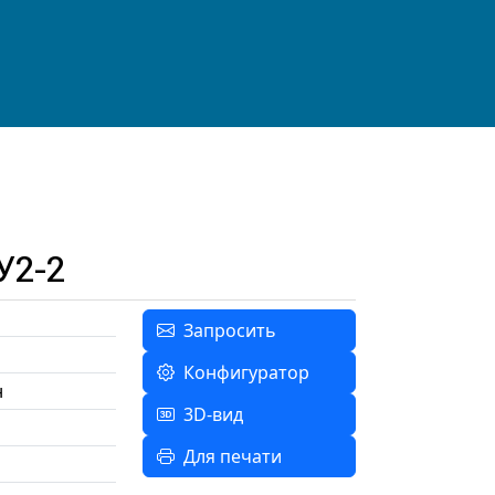
У2-2
Запросить
Конфигуратор
н
3D-вид
Для печати