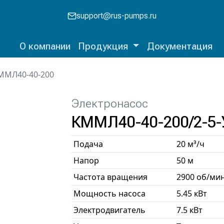
support@rus-pumps.ru
О компании
Продукция
Документация
ММЛ40-40-200
Электронасос
КММЛ40-40-200/2-5-
Подача
20 м³/ч
Напор
50 м
Частота вращения
2900 об/ми
Мощность насоса
5.45 кВт
Электродвигатель
7.5 кВт